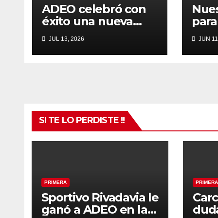
ADEO celebró con
Nues
éxito una nueva
para
edición del Torneo
Tos
JUL 13, 2026
JUN 11
Hermanos Brussino
SI TE LO PERDISTE !!
PRIMERA
PRIMERA
Sportivo Rivadavia le
Carc
ganó a ADEO en la
duda