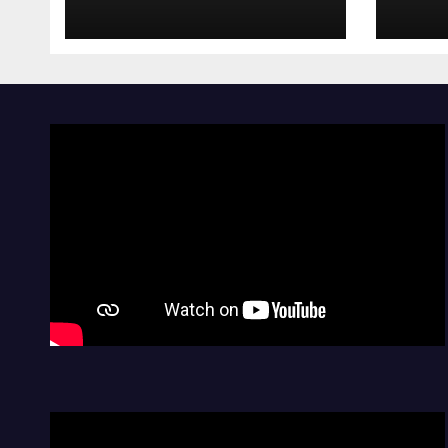
ruta
con 
la s