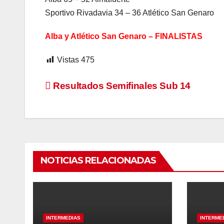
Sportivo Rivadavia 34 – 36 Atlético San Genaro
Alba y Atlético San Genaro – FINALISTAS
Vistas
475
Navegación
Resultados Semifinales Sub 14
de
entradas
NOTICIAS RELACIONADAS
INTERMEDIAS
INTERME