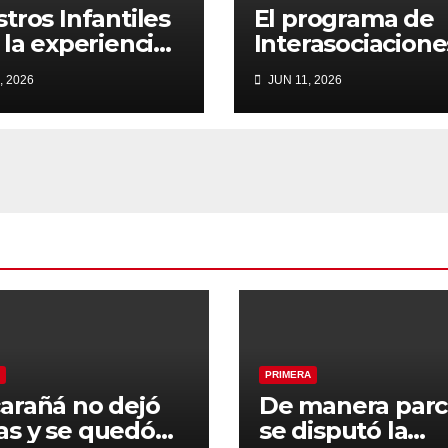
tros Infantiles
El programa de
 la experiencia
Interasociacione
tado
de Infantiles SU
, 2026
JUN 11, 2026
que se realiza e
Tostado
PRIMERA
arañá no dejó
De manera parc
s y se quedó
se disputó la