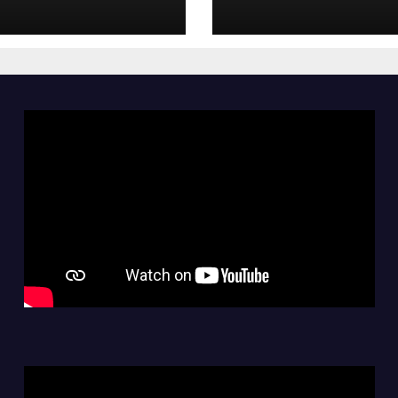
el pendiente de
segunda fecha 
egunda fecha
Clausura