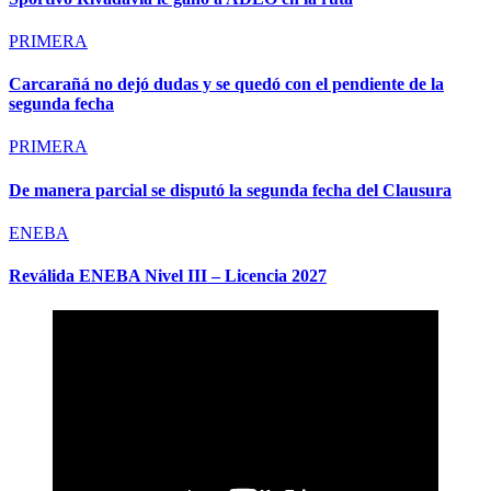
PRIMERA
Carcarañá no dejó dudas y se quedó con el pendiente de la
segunda fecha
PRIMERA
De manera parcial se disputó la segunda fecha del Clausura
ENEBA
Reválida ENEBA Nivel III – Licencia 2027