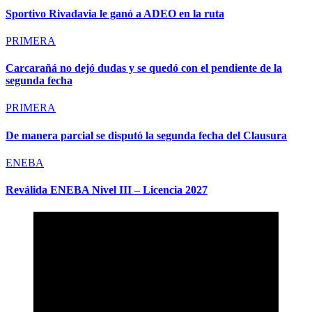
Sportivo Rivadavia le ganó a ADEO en la ruta
PRIMERA
Carcarañá no dejó dudas y se quedó con el pendiente de la
segunda fecha
PRIMERA
De manera parcial se disputó la segunda fecha del Clausura
ENEBA
Reválida ENEBA Nivel III – Licencia 2027