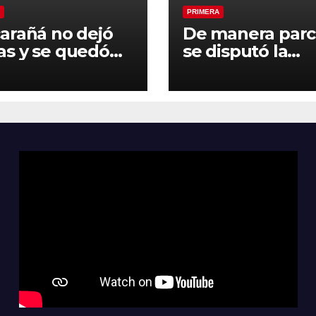
PRIMERA
arañá no dejó
De manera parc
s y se quedó
se disputó la
el pendiente de
segunda fecha 
egunda fecha
Clausura