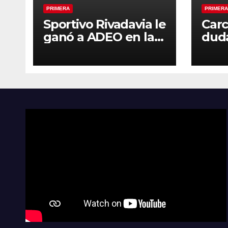
PRIMERA
PRIMERA
Sportivo Rivadavia le
Carc
ganó a ADEO en la
duda
ruta
con 
la s