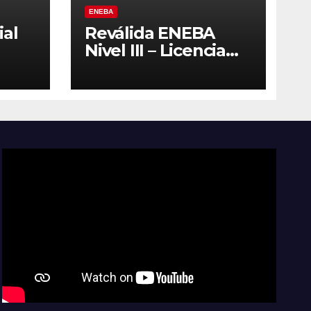
ENEBA
ial
Reválida ENEBA
Nivel III – Licencia
del
2027