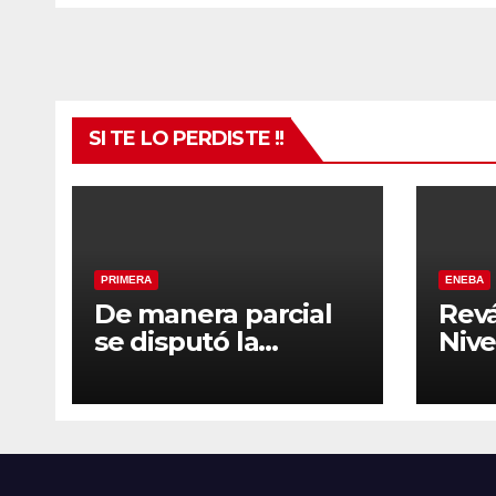
SI TE LO PERDISTE !!
PRIMERA
ENEBA
De manera parcial
Rev
se disputó la
Nivel
segunda fecha del
202
Clausura