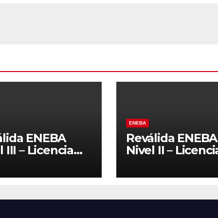
ENEBA
álida ENEBA
Reválida ENEBA
 III – Licencia
Nivel II – Licenci
7
2027