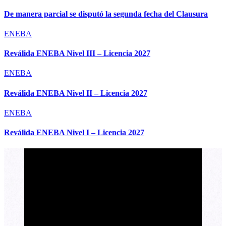
De manera parcial se disputó la segunda fecha del Clausura
ENEBA
Reválida ENEBA Nivel III – Licencia 2027
ENEBA
Reválida ENEBA Nivel II – Licencia 2027
ENEBA
Reválida ENEBA Nivel I – Licencia 2027