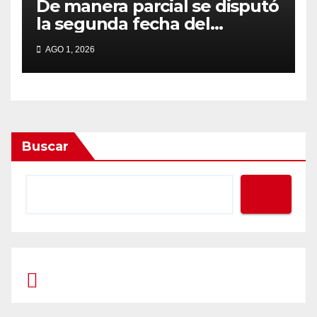
De manera parcial se disputó
la segunda fecha del
Clausura
AGO 1, 2026
Buscar
Prompt Generator