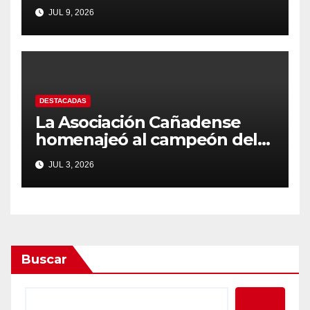
JUL 9, 2026
DESTACADAS
La Asociación Cañadense
homenajeó al campeón del
mundo Bautista Hernández
JUL 3, 2026
Buscar