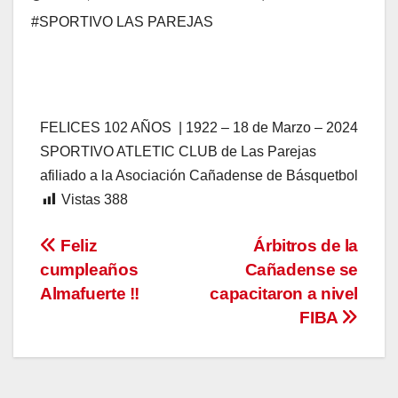
#SPORTIVO LAS PAREJAS
FELICES 102 AÑOS | 1922 – 18 de Marzo – 2024
SPORTIVO ATLETIC CLUB de Las Parejas
afiliado a la Asociación Cañadense de Básquetbol
Vistas
388
Navegación
Feliz
Árbitros de la
cumpleaños
Cañadense se
de
Almafuerte !!
capacitaron a nivel
entradas
FIBA