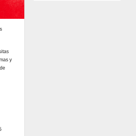
s
sitas
amas y
 de
5