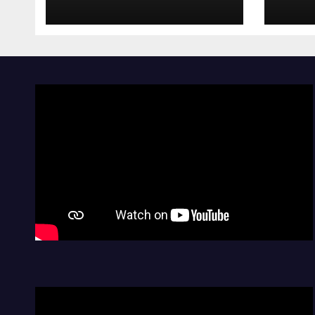
ruta
con 
la s