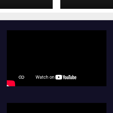
el pendiente de
segunda fecha 
egunda fecha
Clausura