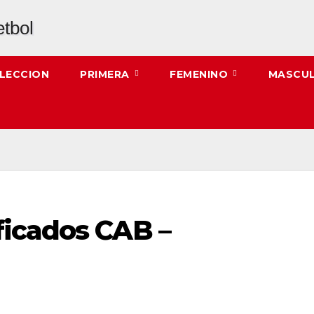
LECCION
PRIMERA
FEMENINO
MASCU
icados CAB –