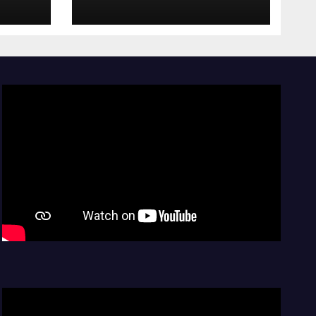
del
2027