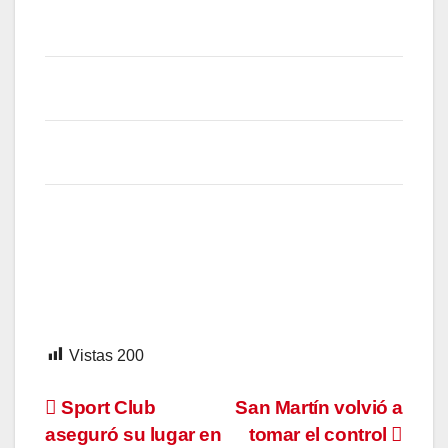
Vistas
200
Navegación
Sport Club
San Martín volvió a
aseguró su lugar en
tomar el control