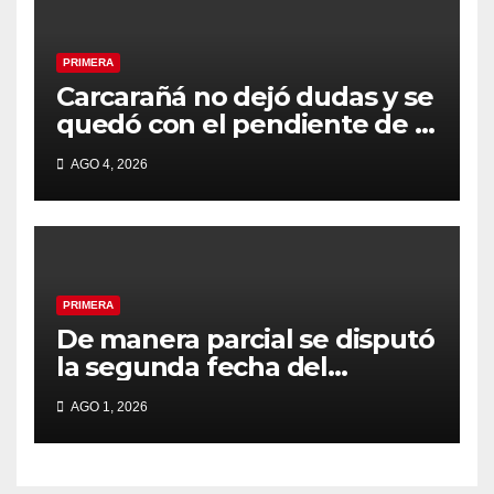
PRIMERA
Carcarañá no dejó dudas y se
quedó con el pendiente de la
segunda fecha
AGO 4, 2026
PRIMERA
De manera parcial se disputó
la segunda fecha del
Clausura
AGO 1, 2026