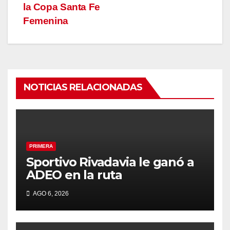
de
la Copa Santa Fe
entradas
Femenina
NOTICIAS RELACIONADAS
PRIMERA
Sportivo Rivadavia le ganó a
ADEO en la ruta
AGO 6, 2026