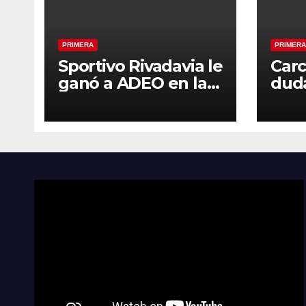
PRIMERA
PRIMERA
Sportivo Rivadavia le
Carc
ganó a ADEO en la
duda
ruta
con 
la s