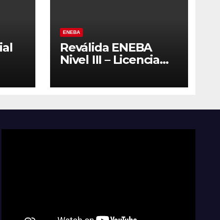
ENEBA
ial
Reválida ENEBA
Nivel III – Licencia
del
2027