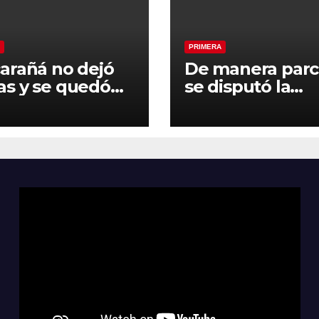
PRIMERA
arañá no dejó
De manera parc
s y se quedó
se disputó la
el pendiente de
segunda fecha 
egunda fecha
Clausura