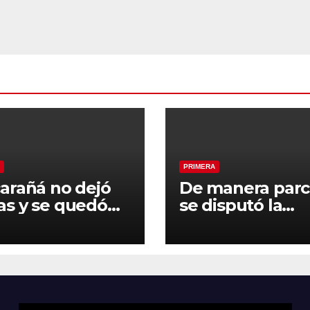
PRIMERA
arañá no dejó
De manera parc
s y se quedó
se disputó la
el pendiente de
segunda fecha 
egunda fecha
Clausura