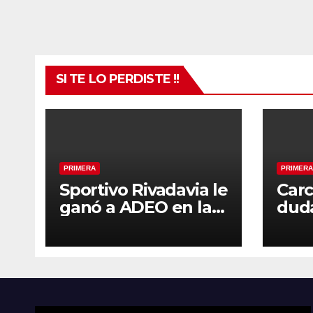
SI TE LO PERDISTE !!
PRIMERA
PRIMERA
Sportivo Rivadavia le
Carc
ganó a ADEO en la
duda
ruta
con 
la s