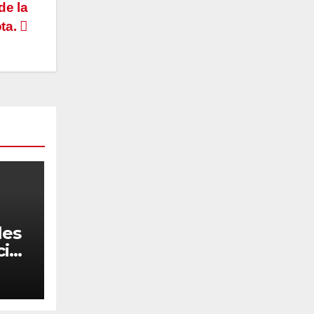
de la
ota.
les
cia