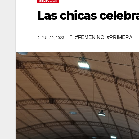
SELECCION
Las chicas celebr
#FEMENINO
,
#PRIMERA
JUL 29, 2023