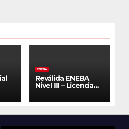
ENEBA
ial
Reválida ENEBA
Nivel III – Licencia
del
2027