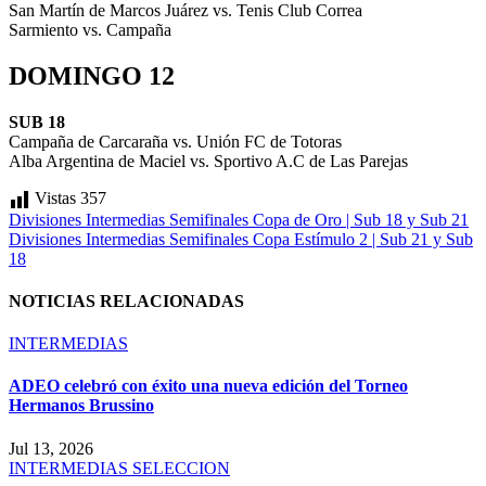
San Martín de Marcos Juárez vs. Tenis Club Correa
Sarmiento vs. Campaña
DOMINGO 12
SUB 18
Campaña de Carcaraña vs. Unión FC de Totoras
Alba Argentina de Maciel vs. Sportivo A.C de Las Parejas
Vistas
357
Navegación
Divisiones Intermedias Semifinales Copa de Oro | Sub 18 y Sub 21
Divisiones Intermedias Semifinales Copa Estímulo 2 | Sub 21 y Sub
de
18
entradas
NOTICIAS RELACIONADAS
INTERMEDIAS
ADEO celebró con éxito una nueva edición del Torneo
Hermanos Brussino
Jul 13, 2026
INTERMEDIAS
SELECCION