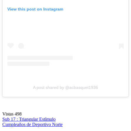
View this post on Instagram
A post shared by @acbasquet1936
Vistas
498
Navegación
Sub 17 : Triangular Estímulo
Cumpleaños de Deportivo Norte
de