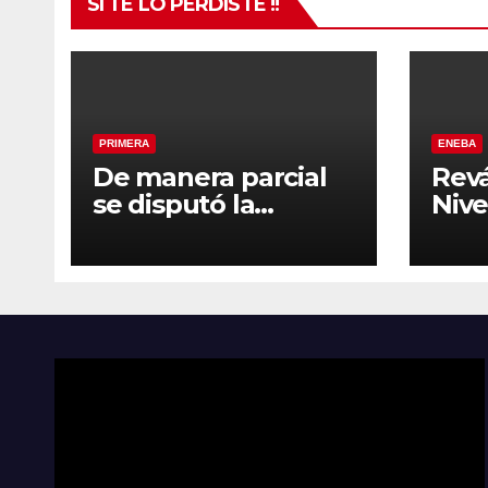
SI TE LO PERDISTE !!
PRIMERA
ENEBA
De manera parcial
Rev
se disputó la
Nivel
segunda fecha del
202
Clausura