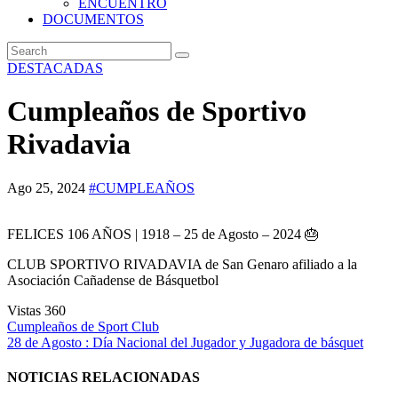
ENCUENTRO
DOCUMENTOS
DESTACADAS
Cumpleaños de Sportivo
Rivadavia
Ago 25, 2024
#CUMPLEAÑOS
FELICES 106 AÑOS | 1918 – 25 de Agosto – 2024 🎂
CLUB SPORTIVO RIVADAVIA de San Genaro afiliado a la
Asociación Cañadense de Básquetbol
Vistas
360
Navegación
Cumpleaños de Sport Club
28 de Agosto : Día Nacional del Jugador y Jugadora de básquet
de
entradas
NOTICIAS RELACIONADAS