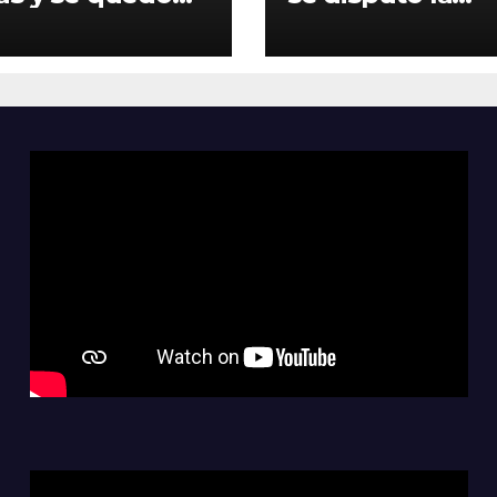
el pendiente de
segunda fecha 
egunda fecha
Clausura