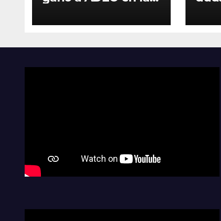
ruta
con 
la s