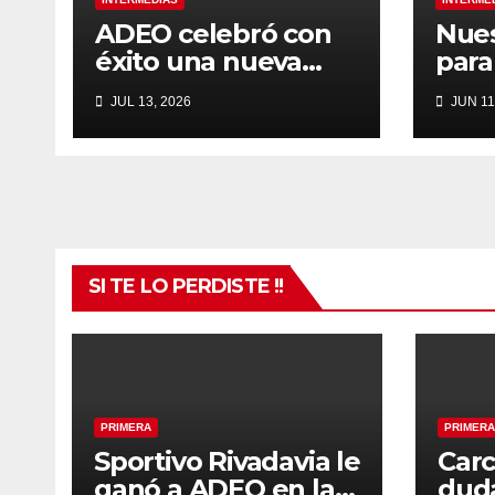
ADEO celebró con
Nues
éxito una nueva
para
edición del Torneo
Tos
JUL 13, 2026
JUN 11
Hermanos Brussino
SI TE LO PERDISTE !!
PRIMERA
PRIMERA
Sportivo Rivadavia le
Carc
ganó a ADEO en la
duda