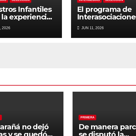
tros Infantiles
El programa de
 la experiencia
Interasociacione
tado
de Infantiles SU
, 2026
JUN 11, 2026
que se realiza e
Tostado
PRIMERA
arañá no dejó
De manera parc
s y se quedó
se disputó la