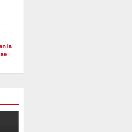
n la
nse