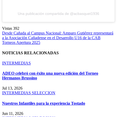
Una publicación compartida de @acbasquet1936
Vistas
392
Navegación
Desde Cañada al Campus Nacional: Amparo Gutiérrez representará
a la Asociación Cañadense en el Desarrollo U16 de la CAB
de
Torneos Apertura 2025
entradas
NOTICIAS RELACIONADAS
INTERMEDIAS
ADEO celebró con éxito una nueva edición del Torneo
Hermanos Brussino
Jul 13, 2026
INTERMEDIAS
SELECCION
Nuestros Infantiles para la experiencia Tostado
Jun 11, 2026