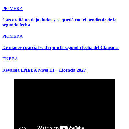
PRIMERA
Carcarañá no dejó dudas y se quedó con el pendiente de la
segunda fecha
PRIMERA
De manera parcial se disputó la segunda fecha del Clausura
ENEBA
Reválida ENEBA Nivel III – Licencia 2027