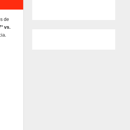
os de
7° vs.
ia.