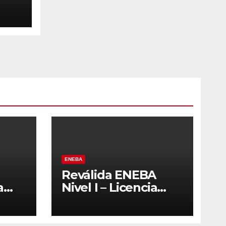
ENEBA
Reválida ENEBA
a
Nivel I – Licencia
2027