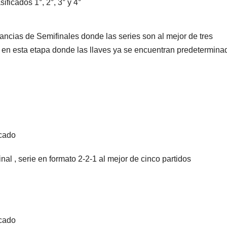
ificados 1°, 2°, 3° y 4°
ancias de Semifinales donde las series son al mejor de tres
 en esta etapa donde las llaves ya se encuentran predetermina
icado
al , serie en formato 2-2-1 al mejor de cinco partidos
icado