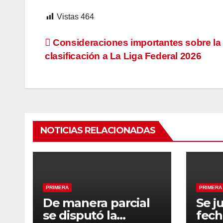
Vistas
464
Navegación
Consideraciones importantes sobre la
clasificación a La Liga Federal 2026
de
entradas
NOTICIAS RELACIONADAS
PRIMERA
PRIMERA
De manera parcial
Se j
se disputó la
fech