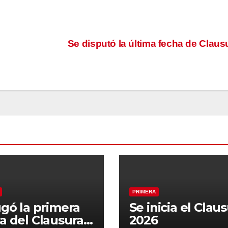
Se disputó la última fecha de Clau
PRIMERA
ugó la primera
Se inicia el Clau
a del Clausura
2026