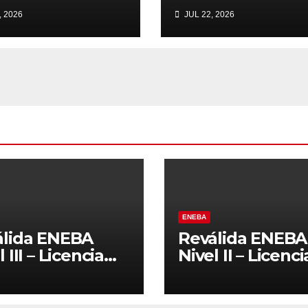
6
, 2026
JUL 22, 2026
ENEBA
álida ENEBA
Reválida ENEBA
 III – Licencia
Nivel II – Licenci
7
2027