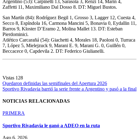
Argentino (53): Carpinetti 13, Sarasola 3, Renzi 14, Marín 4,
Zaffetti 11, Maximiliano Dal Dosso 8. DT: Miguel Bustos.
San Martín (84): Rodríguez Begil 1, Grosso 3, Lagger 12, Cuesta 4,
Secco 8, Espíndola 16, Carmona Mancini 5, Bonavia 0, Eydallin 11,
Barros 9, Kloster D’Eramo 2, Molina Mallet 13. DT: Esteban
Pierdominici.
Atlético Carcarañá (54): Giachetti 4, Morales 18, Paoloni 0, Turraca
7, López 5, Mielejzuck 9, Marani E. 9, Marani G. 0, Guillén 0,
Beccacece 0, Capdevila 2. DT: Federico Giulianelli.
Vistas
128
Navegación
Quedaron definidas las semifinales del Apertura 2026
Sportivo Rivadavia barrió la serie frente a Argentino y pasó a la final
de
entradas
NOTICIAS RELACIONADAS
PRIMERA
Sportivo Rivadavia le ganó a ADEO en la ruta
Ago 6, 2026