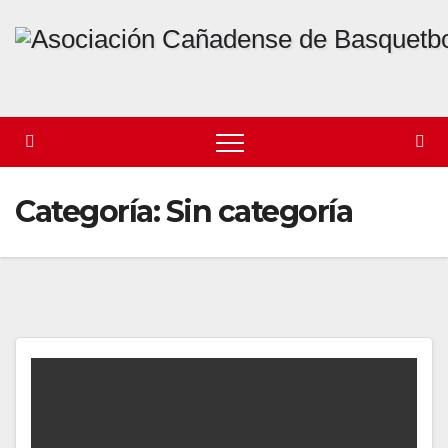
Skip
to
content
Categoría:
Sin categoría