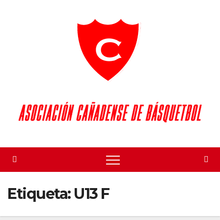
Skip
to
content
Etiqueta:
U13 F